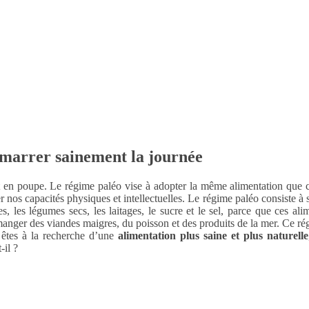
émarrer sainement la journée
nt en poupe. Le régime paléo vise à adopter la même alimentation que c
nos capacités physiques et intellectuelles. Le régime paléo consiste à s’é
ales, les légumes secs, les laitages, le sucre et le sel, parce que ces
nger des viandes maigres, du poisson et des produits de la mer. Ce régime
s êtes à la recherche d’une
alimentation plus saine et plus naturelle
-il ?