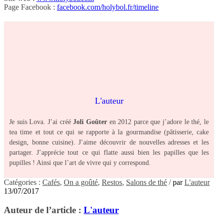
Page Facebook :
facebook.com/holybol.fr/timeline
L'auteur
Je suis Lova. J’ai créé
Joli Goûter
en 2012 parce que j’adore le thé, le
tea time et tout ce qui se rapporte à la gourmandise (pâtisserie, cake
design, bonne cuisine). J’aime découvrir de nouvelles adresses et les
partager. J’apprécie tout ce qui flatte aussi bien les papilles que les
pupilles ! Ainsi que l’art de vivre qui y correspond.
Catégories :
Cafés
,
On a goûté
,
Restos
,
Salons de thé
/
par
L'auteur
13/07/2017
Auteur de l’article :
L'auteur