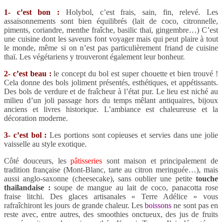
1- c’est bon :
Holybol, c’est frais, sain, fin, relevé. Les
assaisonnements sont bien équilibrés (lait de coco, citronnelle,
piments, coriandre, menthe fraîche, basilic thaï, gingembre…) C’est
une cuisine dont les saveurs font voyager mais qui peut plaire à tout
le monde, même si on n’est pas particulièrement friand de cuisine
thaï. Les végétariens y trouveront également leur bonheur.
2- c’est beau :
le concept du bol est super chouette et bien trouvé !
Cela donne des bols joliment présentés, esthétiques, et appétissants.
Des bols de verdure et de fraîcheur à l’état pur. Le lieu est niché au
milieu d’un joli passage hors du temps mêlant antiquaires, bijoux
anciens et livres historique. L’ambiance est chaleureuse et la
décoration moderne.
3- c’est bol :
Les portions sont copieuses et servies dans une jolie
vaisselle au style exotique.
Côté douceurs, les
pâtisseries
sont maison et principalement de
tradition française (Mont-Blanc, tarte au citron meringuée…), mais
aussi anglo-saxonne (cheesecake), sans oublier une petite
touche
thaïlandaise :
soupe de mangue au lait de coco, panacotta rose
fraise litchi. Des glaces artisanales « Terre Adélice » vous
rafraîchiront les jours de grande chaleur. Les
boissons
ne sont pas en
reste avec, entre autres, des smoothies onctueux, des jus de fruits