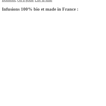
Boissons
,
On a goûté
Lire la suite
Infusions 100% bio et made in France :