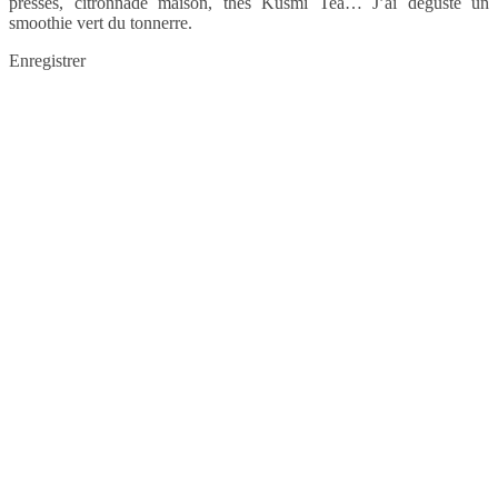
pressés, citronnade maison, thés Kusmi Tea… J’ai dégusté un
smoothie vert du tonnerre.
Enregistrer