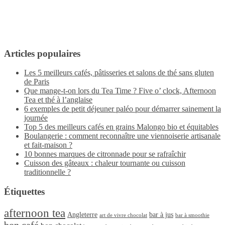
Articles populaires
Les 5 meilleurs cafés, pâtisseries et salons de thé sans gluten
de Paris
Que mange-t-on lors du Tea Time ? Five o’ clock, Afternoon
Tea et thé à l’anglaise
6 exemples de petit déjeuner paléo pour démarrer sainement la
journée
Top 5 des meilleurs cafés en grains Malongo bio et équitables
Boulangerie : comment reconnaître une viennoiserie artisanale
et fait-maison ?
10 bonnes marques de citronnade pour se rafraîchir
Cuisson des gâteaux : chaleur tournante ou cuisson
traditionnelle ?
Étiquettes
afternoon tea
Angleterre
bar à jus
art de vivre chocolat
bar à smoothie