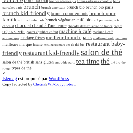
bon café
bon chocolat
bonnes adresses jus
bonnes adresses smoothie
bons
brunch
brunch bio
brunch bio paris
pancakes paris
brunch américain
brunch kid-friendly
brunch pour
brunch pour enfants
familles
café bio
brunch végétarien
brunch sain paris
café poussette paris
chocolat chaud à l'ancienne
chocolat
chocolat dans l'histoire de france
crêpes
machine à café
crêpes suzette
gouter équilibré enfant
machine à café
meilleur brunch paris
mariage frères
automatique
meilleure boutique tisane
restaurant baby-
meilleure marque tisane
meilleures marques de thé bio
salon de thé
restaurant kid-friendly
friendly
tea time
thé
salon de thé british
sans gluten
smoothie paris
thé bio
thé
types de thé
rouge
×
Islemag
est propulsé par
WordPress
Copy Protected by
Chetan
's
WP-Copyprotect
.