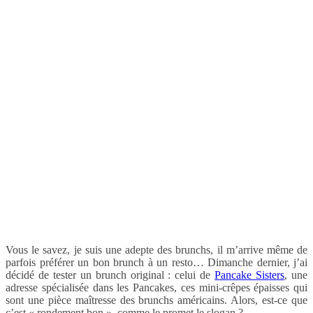
Vous le savez, je suis une adepte des brunchs, il m’arrive même de
parfois préférer un bon brunch à un resto… Dimanche dernier, j’ai
décidé de tester un brunch original : celui de
Pancake Sisters
, une
adresse spécialisée dans les Pancakes, ces mini-crêpes épaisses qui
sont une pièce maîtresse des brunchs américains. Alors, est-ce que
c’est « rondement bon », comme le promet le slogan ?