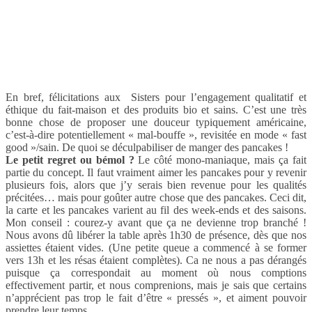
En bref, félicitations aux Sisters pour l’engagement qualitatif et
éthique du fait-maison et des produits bio et sains. C’est une très
bonne chose de proposer une douceur typiquement américaine,
c’est-à-dire potentiellement « mal-bouffe », revisitée en mode « fast
good »/sain. De quoi se déculpabiliser de manger des pancakes !
Le petit regret ou bémol ?
Le côté mono-maniaque, mais ça fait
partie du concept. Il faut vraiment aimer les pancakes pour y revenir
plusieurs fois, alors que j’y serais bien revenue pour les qualités
précitées… mais pour goûter autre chose que des pancakes. Ceci dit,
la carte et les pancakes varient au fil des week-ends et des saisons.
Mon conseil : courez-y avant que ça ne devienne trop branché !
Nous avons dû libérer la table après 1h30 de présence, dès que nos
assiettes étaient vides. (Une petite queue a commencé à se former
vers 13h et les résas étaient complètes). Ca ne nous a pas dérangés
puisque ça correspondait au moment où nous comptions
effectivement partir, et nous comprenions, mais je sais que certains
n’apprécient pas trop le fait d’être « pressés », et aiment pouvoir
prendre leur temps.