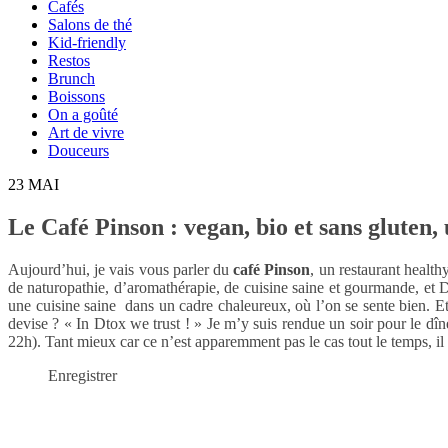
Cafés
Salons de thé
Kid-friendly
Restos
Brunch
Boissons
On a goûté
Art de vivre
Douceurs
23
MAI
Le Café Pinson : vegan, bio et sans gluten,
Aujourd’hui, je vais vous parler du
café Pinson
, un restaurant health
de naturopathie, d’aromathérapie, de cuisine saine et gourmande, et D
une cuisine saine dans un cadre chaleureux, où l’on se sente bien. Et
devise ? « In Dtox we trust ! » Je m’y suis rendue un soir pour le dîne
22h). Tant mieux car ce n’est apparemment pas le cas tout le temps, il 
Enregistrer