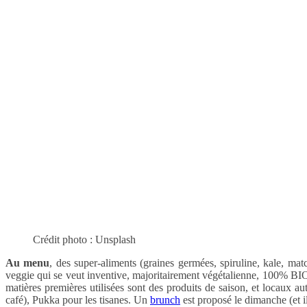
Crédit photo : Unsplash
Au menu
, des super-aliments (graines germées, spiruline, kale, ma
veggie qui se veut inventive, majoritairement végétalienne, 100% BIO (sa
matières premières utilisées sont des produits de saison, et locaux au
café), Pukka pour les tisanes. Un
brunch
est proposé le dimanche (et il