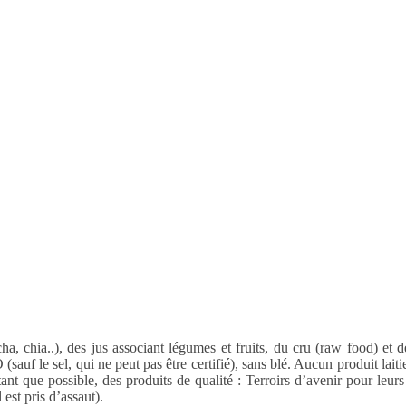
tcha, chia..), des jus associant légumes et fruits, du cru (raw food) e
uf le sel, qui ne peut pas être certifié), sans blé. Aucun produit laitie
tant que possible, des produits de qualité : Terroirs d’avenir pour leur
 est pris d’assaut).