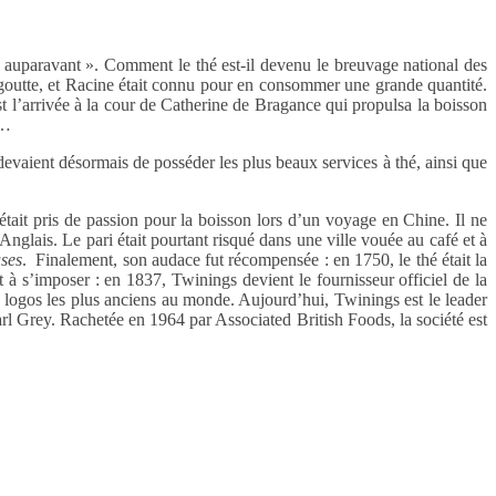
 auparavant ». Comment le thé est-il devenu le breuvage national des
 goutte, et Racine était connu pour en consommer une grande quantité.
t l’arrivée à la cour de Catherine de Bragance qui propulsa la boisson
t…
e devaient désormais de posséder les plus beaux services à thé, ainsi que
tait pris de passion pour la boisson lors d’un voyage en Chine. Il ne
Anglais. Le pari était pourtant risqué dans une ville vouée au café et à
ses
. Finalement, son audace fut récompensée : en 1750, le thé était la
 à s’imposer : en 1837, Twinings devient le fournisseur officiel de la
s logos les plus anciens au monde. Aujourd’hui, Twinings est le leader
rl Grey. Rachetée en 1964 par Associated British Foods, la société est