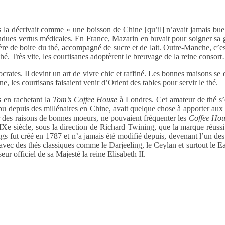
 la décrivait comme « une boisson de Chine [qu’il] n’avait jamais bue
endues vertus médicales. En France, Mazarin en buvait pour soigner sa
re de boire du thé, accompagné de sucre et de lait. Outre-Manche, c’es
hé. Très vite, les courtisanes adoptèrent le breuvage de la reine consor
tocrates. Il devint un art de vivre chic et raffiné. Les bonnes maisons s
ne, les courtisans faisaient venir d’Orient des tables pour servir le thé.
s
en rachetant la
Tom’s Coffee House
à Londres. Cet amateur de thé s’é
é, bu depuis des millénaires en Chine, avait quelque chose à apporter aux 
ur des raisons de bonnes moeurs, ne pouvaient fréquenter les
Coffee Hou
IXe siècle, sous la direction de Richard Twining, que la marque réussit
gs fut créé en 1787 et n’a jamais été modifié depuis, devenant l’un de
avec des thés classiques comme le Darjeeling, le Ceylan et surtout le Ea
ur officiel de sa Majesté la reine Elisabeth II.