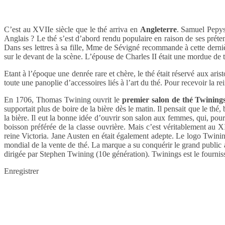
C’est au XVIIe siècle que le thé arriva en
Angleterre
. Samuel Pepys
Anglais ? Le thé s’est d’abord rendu populaire en raison de ses prét
Dans ses lettres à sa fille, Mme de Sévigné recommande à cette derniè
sur le devant de la scène. L’épouse de Charles II était une mordue de t
Etant à l’époque une denrée rare et chère, le thé était réservé aux aris
toute une panoplie d’accessoires liés à l’art du thé. Pour recevoir la rei
En 1706, Thomas Twining ouvrit le
premier salon de thé Twining
supportait plus de boire de la bière dès le matin. Il pensait que le th
la bière. Il eut la bonne idée d’ouvrir son salon aux femmes, qui, po
boisson préférée de la classe ouvrière. Mais c’est véritablement au X
reine Victoria. Jane Austen en était également adepte. Le logo Twinin
mondial de la vente de thé. La marque a su conquérir le grand public 
dirigée par Stephen Twining (10e génération). Twinings est le fournisse
Enregistrer