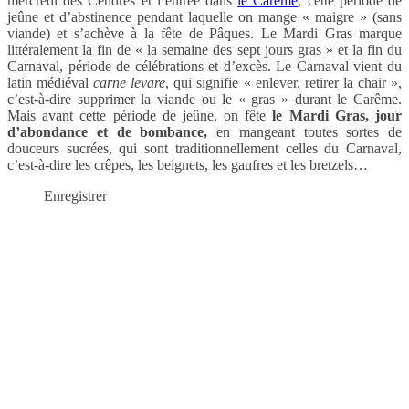
mercredi des Cendres et l’entrée dans
le Carême
, cette période de
jeûne et d’abstinence pendant laquelle on mange « maigre » (sans
viande) et s’achève à la fête de Pâques. Le Mardi Gras marque
littéralement la fin de « la semaine des sept jours gras » et la fin du
Carnaval, période de célébrations et d’excès. Le Carnaval vient du
latin médiéval
carne levare
, qui signifie « enlever, retirer la chair »,
c’est-à-dire supprimer la viande ou le « gras » durant le Carême.
Mais avant cette période de jeûne, on fête
le Mardi Gras, jour
d’abondance et de bombance,
en mangeant toutes sortes de
douceurs sucrées, qui sont traditionnellement celles du Carnaval,
c’est-à-dire les crêpes, les beignets, les gaufres et les bretzels…
Enregistrer