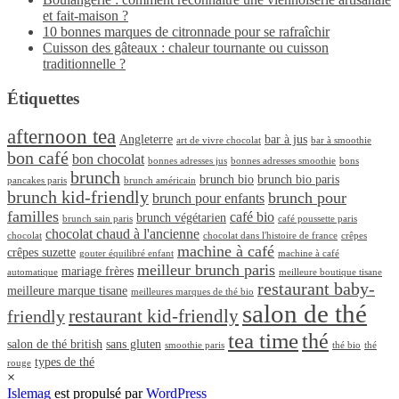
et fait-maison ?
10 bonnes marques de citronnade pour se rafraîchir
Cuisson des gâteaux : chaleur tournante ou cuisson
traditionnelle ?
Étiquettes
afternoon tea
Angleterre
bar à jus
art de vivre chocolat
bar à smoothie
bon café
bon chocolat
bonnes adresses jus
bonnes adresses smoothie
bons
brunch
brunch bio
brunch bio paris
pancakes paris
brunch américain
brunch kid-friendly
brunch pour
brunch pour enfants
familles
café bio
brunch végétarien
brunch sain paris
café poussette paris
chocolat chaud à l'ancienne
chocolat
chocolat dans l'histoire de france
crêpes
machine à café
crêpes suzette
gouter équilibré enfant
machine à café
meilleur brunch paris
mariage frères
automatique
meilleure boutique tisane
restaurant baby-
meilleure marque tisane
meilleures marques de thé bio
salon de thé
restaurant kid-friendly
friendly
tea time
thé
salon de thé british
sans gluten
smoothie paris
thé bio
thé
types de thé
rouge
×
Islemag
est propulsé par
WordPress