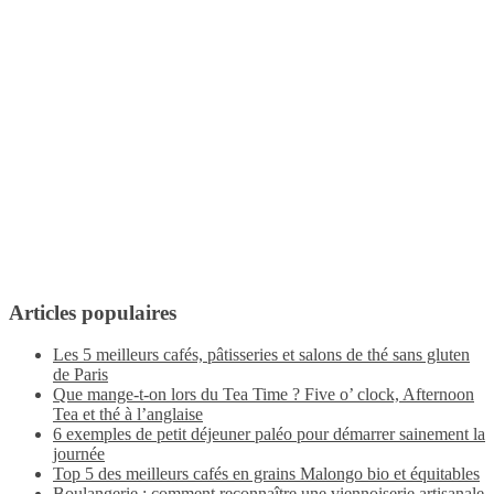
Articles populaires
Les 5 meilleurs cafés, pâtisseries et salons de thé sans gluten
de Paris
Que mange-t-on lors du Tea Time ? Five o’ clock, Afternoon
Tea et thé à l’anglaise
6 exemples de petit déjeuner paléo pour démarrer sainement la
journée
Top 5 des meilleurs cafés en grains Malongo bio et équitables
Boulangerie : comment reconnaître une viennoiserie artisanale