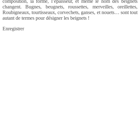
composition, la forme, l’épaisseur, et même le nom des beignets
changent. Bugnes, beugnets, roussettes, merveilles, oreillettes,
Roubigneaux, tourtisseaux, corvechets, ganses, et nouets… sont tout
autant de termes pour désigner les beignets !
Enregistrer