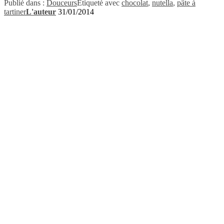
Publié dans :
Douceurs
Étiqueté avec
chocolat
,
nutella
,
pâte à
tartiner
L'auteur
31/01/2014