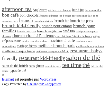
afternoon tea
Angleterre
bar à jus
art de vivre chocolat
bar à smoothie
bon café
bon chocolat
bonnes adresses jus
bonnes adresses smoothie
bons
brunch
brunch bio
brunch bio paris
pancakes paris
brunch américain
brunch kid-friendly
brunch pour
brunch pour enfants
familles
café bio
brunch végétarien
brunch sain paris
café poussette paris
chocolat chaud à l'ancienne
chocolat
chocolat dans l'histoire de france
crêpes
machine à café
crêpes suzette
gouter équilibré enfant
machine à café
meilleur brunch paris
mariage frères
automatique
meilleure boutique tisane
restaurant baby-
meilleure marque tisane
meilleures marques de thé bio
salon de thé
restaurant kid-friendly
friendly
tea time
thé
salon de thé british
sans gluten
smoothie paris
thé bio
thé
types de thé
rouge
×
Islemag
est propulsé par
WordPress
Copy Protected by
Chetan
's
WP-Copyprotect
.