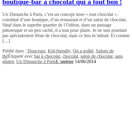
boutique-bar à chocolat qui a tout bon !
Un Dimanche à Paris, c’est un concept store « tout chocolat »,
constitué d’une boutique, d’un restaurant et d’un salon de chocolat.
Situé dans le superbe quartier de l’Odéon, dans un passage
pittoresque et un peu caché, il a tout pour plaire. Je ne suis pourtant
pas spécialement férue de chocolat, mais ce lieu m’attirait. Et comme
[…]
Publié dans :
Douceurs
,
Kid-friendly
,
On a goûté
,
Salons de
thé
Étiqueté avec
bar à chocolat
,
chocolat
,
salon de chocolat
,
sans
gluten
,
Un Dimanche à Paris
L'auteur
14/06/2014