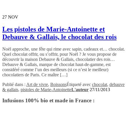
27
NOV
Les pistoles de Marie-Antoinette et
Debauve & Gallais, le chocolat des rois
Noël approche, une fête qui rime avec sapin, cadeaux et… chocolat.
Quel chocolat offrir, ou s’offrir, pour Noël ? Je vous propose de
découvrir la maison Debauve & Gallais, chocolatier des rois…
Debauve & Gallais, marque de chocolat haut-de-gamme, est
considéré comme l’un des meilleurs (si ce n’est le meilleur)
chocolatiers de Paris. Ce maître […]
Publié dans :
Art de vivre
,
Boissons
Étiqueté avec
chocolat
,
debauve
& gallais
,
pistoles de Marie-Antoinette
L'auteur
27/11/2013
Infusions 100% bio et made in France :