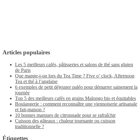
Articles populaires
Les 5 meilleurs cafés, pâtisseries et salons de thé sans gluten
de Paris
Que mange-t-on lors du Tea Time ? Five o’ clock, Afternoon
Tea et thé à l’anglaise
6 exemples de petit déjeuner paléo pour démarrer sainement la
journée
Top 5 des meilleurs cafés en grains Malongo bio et équitables
Boulangerie : comment reconnaître une viennoiserie artisanale
et fait-maison ?
10 bonnes marques de citronnade pour se rafraîchir
Cuisson des gâteaux : chaleur tournante ou cuisson
traditionnelle ?
Étiquettes