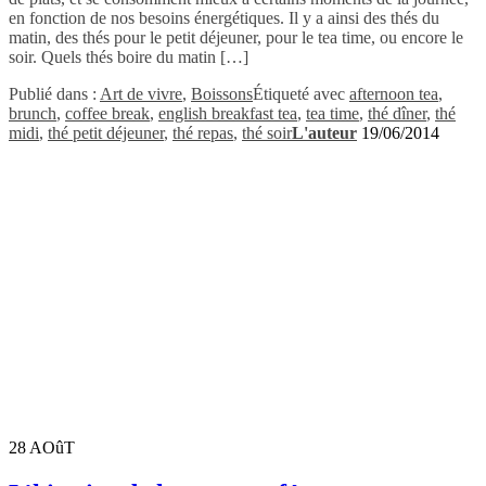
en fonction de nos besoins énergétiques. Il y a ainsi des thés du
matin, des thés pour le petit déjeuner, pour le tea time, ou encore le
soir. Quels thés boire du matin […]
Publié dans :
Art de vivre
,
Boissons
Étiqueté avec
afternoon tea
,
brunch
,
coffee break
,
english breakfast tea
,
tea time
,
thé dîner
,
thé
midi
,
thé petit déjeuner
,
thé repas
,
thé soir
L'auteur
19/06/2014
28
AOûT