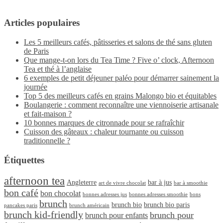
Articles populaires
Les 5 meilleurs cafés, pâtisseries et salons de thé sans gluten
de Paris
Que mange-t-on lors du Tea Time ? Five o’ clock, Afternoon
Tea et thé à l’anglaise
6 exemples de petit déjeuner paléo pour démarrer sainement la
journée
Top 5 des meilleurs cafés en grains Malongo bio et équitables
Boulangerie : comment reconnaître une viennoiserie artisanale
et fait-maison ?
10 bonnes marques de citronnade pour se rafraîchir
Cuisson des gâteaux : chaleur tournante ou cuisson
traditionnelle ?
Étiquettes
afternoon tea
Angleterre
bar à jus
art de vivre chocolat
bar à smoothie
bon café
bon chocolat
bonnes adresses jus
bonnes adresses smoothie
bons
brunch
brunch bio
brunch bio paris
pancakes paris
brunch américain
brunch kid-friendly
brunch pour
brunch pour enfants