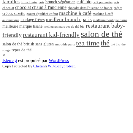
familles
café bio
brunch végétarien
brunch sain paris
café poussette paris
chocolat chaud à l'ancienne
chocolat
chocolat dans l'histoire de france
crêpes
machine à café
crêpes suzette
gouter équilibré enfant
machine à café
meilleur brunch paris
mariage frères
automatique
meilleure boutique tisane
restaurant baby-
meilleure marque tisane
meilleures marques de thé bio
salon de thé
restaurant kid-friendly
friendly
tea time
thé
salon de thé british
sans gluten
smoothie paris
thé bio
thé
types de thé
rouge
×
Islemag
est propulsé par
WordPress
Copy Protected by
Chetan
's
WP-Copyprotect
.