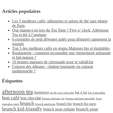
Articles populaires
Les 5 meilleurs cafés, pâtisseries et salons de thé sans gluten
de Paris
Que mange-t-on lors du Tea Time ? Five o’ clock, Afternoon
Tea et thé à l’anglaise
6 exemples de petit déjeuner paléo pour démarrer sainement la
journée
Top 5 des meilleurs cafés en grains Malongo bio et équitables
Boulangerie : comment reconnaître une viennoiserie artisanale
et fait-maison ?
10 bonnes marques de citronnade pour se rafraîchir
Cuisson des gâteaux : chaleur tournante ou cuisson
traditionnelle ?
Étiquettes
afternoon tea
Angleterre
bar à jus
art de vivre chocolat
bar à smoothie
bon café
bon chocolat
bonnes adresses jus
bonnes adresses smoothie
bons
brunch
brunch bio
brunch bio paris
pancakes paris
brunch américain
brunch kid-friendly
brunch pour
brunch pour enfants