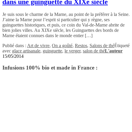
dans une guinguette du XIXe siècle
Je suis sous le charme de la Marne, au point de la préférer à la Seine.
J’aime la Marne pour l’esprit si particulier qui y règne, ses
guinguettes historiques, et puis, ce coin du Val-de-Marne abrite de
bien jolies villes. Au XIXe siècle, les Guinguettes des bords de
Marne étaient connues dans le monde entier […]
Publié dans :
Art de vivre
,
On a goûté
,
Restos
,
Salons de thé
Étiqueté
avec
glace artisanale
,
guinguette
,
le verger
,
salon de thé
L'auteur
15/05/2014
Infusions 100% bio et made in France :