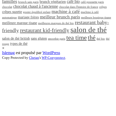
familles
café bio
brunch végétarien
brunch sain paris
café poussette paris
chocolat chaud à l'ancienne
chocolat
chocolat dans l'histoire de france
crêpes
machine à café
crêpes suzette
gouter équilibré enfant
machine à café
meilleur brunch paris
mariage frères
automatique
meilleure boutique tisane
restaurant baby-
meilleure marque tisane
meilleures marques de thé bio
salon de thé
restaurant kid-friendly
friendly
tea time
thé
salon de thé british
sans gluten
smoothie paris
thé bio
thé
types de thé
rouge
×
Islemag
est propulsé par
WordPress
Copy Protected by
Chetan
's
WP-Copyprotect
.