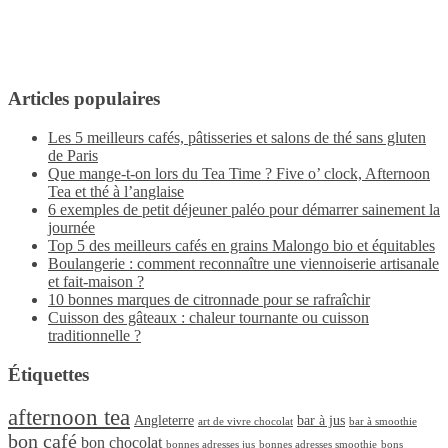
Articles populaires
Les 5 meilleurs cafés, pâtisseries et salons de thé sans gluten
de Paris
Que mange-t-on lors du Tea Time ? Five o’ clock, Afternoon
Tea et thé à l’anglaise
6 exemples de petit déjeuner paléo pour démarrer sainement la
journée
Top 5 des meilleurs cafés en grains Malongo bio et équitables
Boulangerie : comment reconnaître une viennoiserie artisanale
et fait-maison ?
10 bonnes marques de citronnade pour se rafraîchir
Cuisson des gâteaux : chaleur tournante ou cuisson
traditionnelle ?
Étiquettes
afternoon tea
Angleterre
bar à jus
art de vivre chocolat
bar à smoothie
bon café
bon chocolat
bonnes adresses jus
bonnes adresses smoothie
bons