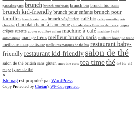
brunch
brunch bio
brunch bio paris
pancakes paris
brunch américain
brunch kid-friendly
brunch pour
brunch pour enfants
familles
café bio
brunch végétarien
brunch sain paris
café poussette paris
chocolat chaud à l'ancienne
chocolat
chocolat dans l'histoire de france
crêpes
machine à café
crêpes suzette
gouter équilibré enfant
machine à café
meilleur brunch paris
mariage frères
automatique
meilleure boutique tisane
restaurant baby-
meilleure marque tisane
meilleures marques de thé bio
salon de thé
restaurant kid-friendly
friendly
tea time
thé
salon de thé british
sans gluten
smoothie paris
thé bio
thé
types de thé
rouge
×
Islemag
est propulsé par
WordPress
Copy Protected by
Chetan
's
WP-Copyprotect
.