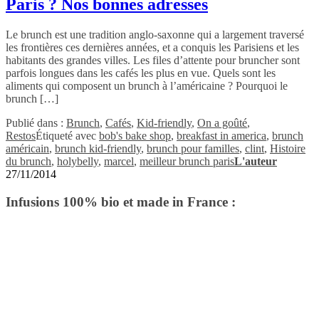
Paris ? Nos bonnes adresses
Le brunch est une tradition anglo-saxonne qui a largement traversé
les frontières ces dernières années, et a conquis les Parisiens et les
habitants des grandes villes. Les files d’attente pour bruncher sont
parfois longues dans les cafés les plus en vue. Quels sont les
aliments qui composent un brunch à l’américaine ? Pourquoi le
brunch […]
Publié dans :
Brunch
,
Cafés
,
Kid-friendly
,
On a goûté
,
Restos
Étiqueté avec
bob's bake shop
,
breakfast in america
,
brunch
américain
,
brunch kid-friendly
,
brunch pour familles
,
clint
,
Histoire
du brunch
,
holybelly
,
marcel
,
meilleur brunch paris
L'auteur
27/11/2014
Infusions 100% bio et made in France :