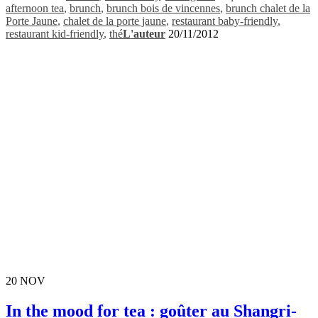
afternoon tea
,
brunch
,
brunch bois de vincennes
,
brunch chalet de la
Porte Jaune
,
chalet de la porte jaune
,
restaurant baby-friendly
,
restaurant kid-friendly
,
thé
L'auteur
20/11/2012
20
NOV
In the mood for tea : goûter au Shangri-