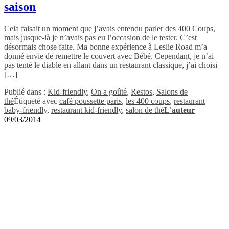
saison
Cela faisait un moment que j’avais entendu parler des 400 Coups,
mais jusque-là je n’avais pas eu l’occasion de le tester. C’est
désormais chose faite. Ma bonne expérience à Leslie Road m’a
donné envie de remettre le couvert avec Bébé. Cependant, je n’ai
pas tenté le diable en allant dans un restaurant classique, j’ai choisi
[…]
Publié dans :
Kid-friendly
,
On a goûté
,
Restos
,
Salons de
thé
Étiqueté avec
café poussette paris
,
les 400 coups
,
restaurant
baby-friendly
,
restaurant kid-friendly
,
salon de thé
L'auteur
09/03/2014