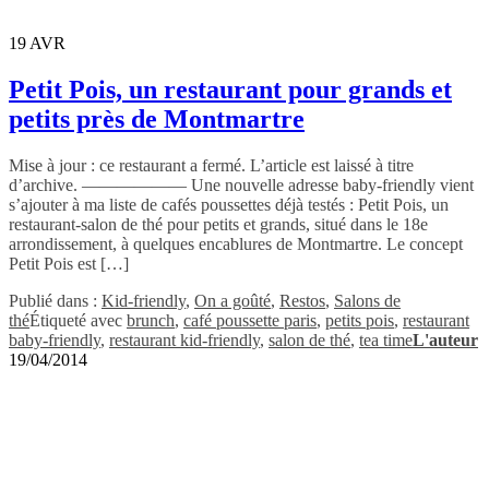
19
AVR
Petit Pois, un restaurant pour grands et
petits près de Montmartre
Mise à jour : ce restaurant a fermé. L’article est laissé à titre
d’archive. —————— Une nouvelle adresse baby-friendly vient
s’ajouter à ma liste de cafés poussettes déjà testés : Petit Pois, un
restaurant-salon de thé pour petits et grands, situé dans le 18e
arrondissement, à quelques encablures de Montmartre. Le concept
Petit Pois est […]
Publié dans :
Kid-friendly
,
On a goûté
,
Restos
,
Salons de
thé
Étiqueté avec
brunch
,
café poussette paris
,
petits pois
,
restaurant
baby-friendly
,
restaurant kid-friendly
,
salon de thé
,
tea time
L'auteur
19/04/2014