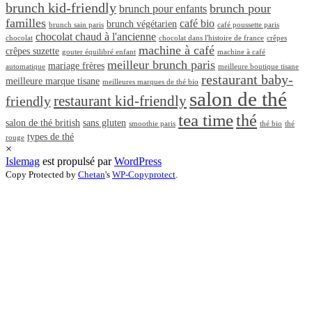
brunch kid-friendly
brunch pour
brunch pour enfants
familles
café bio
brunch végétarien
brunch sain paris
café poussette paris
chocolat chaud à l'ancienne
chocolat
chocolat dans l'histoire de france
crêpes
machine à café
crêpes suzette
gouter équilibré enfant
machine à café
meilleur brunch paris
mariage frères
automatique
meilleure boutique tisane
restaurant baby-
meilleure marque tisane
meilleures marques de thé bio
salon de thé
restaurant kid-friendly
friendly
tea time
thé
salon de thé british
sans gluten
smoothie paris
thé bio
thé
types de thé
rouge
×
Islemag
est propulsé par
WordPress
Copy Protected by
Chetan
's
WP-Copyprotect
.