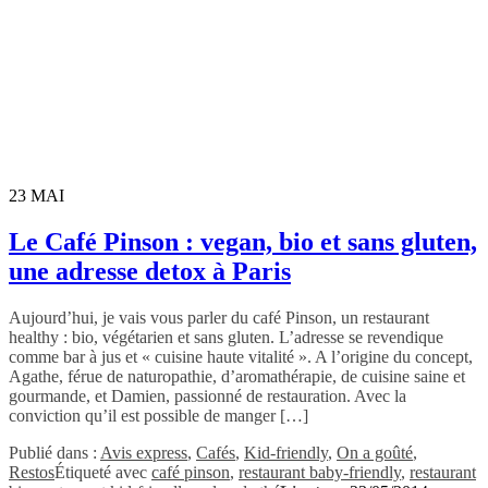
23
MAI
Le Café Pinson : vegan, bio et sans gluten,
une adresse detox à Paris
Aujourd’hui, je vais vous parler du café Pinson, un restaurant
healthy : bio, végétarien et sans gluten. L’adresse se revendique
comme bar à jus et « cuisine haute vitalité ». A l’origine du concept,
Agathe, férue de naturopathie, d’aromathérapie, de cuisine saine et
gourmande, et Damien, passionné de restauration. Avec la
conviction qu’il est possible de manger […]
Publié dans :
Avis express
,
Cafés
,
Kid-friendly
,
On a goûté
,
Restos
Étiqueté avec
café pinson
,
restaurant baby-friendly
,
restaurant