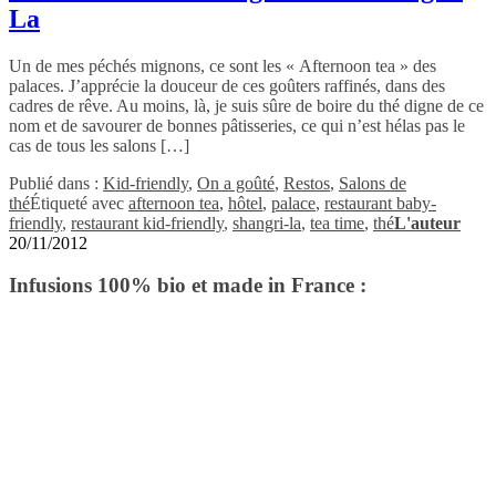
La
Un de mes péchés mignons, ce sont les « Afternoon tea » des
palaces. J’apprécie la douceur de ces goûters raffinés, dans des
cadres de rêve. Au moins, là, je suis sûre de boire du thé digne de ce
nom et de savourer de bonnes pâtisseries, ce qui n’est hélas pas le
cas de tous les salons […]
Publié dans :
Kid-friendly
,
On a goûté
,
Restos
,
Salons de
thé
Étiqueté avec
afternoon tea
,
hôtel
,
palace
,
restaurant baby-
friendly
,
restaurant kid-friendly
,
shangri-la
,
tea time
,
thé
L'auteur
20/11/2012
Infusions 100% bio et made in France :