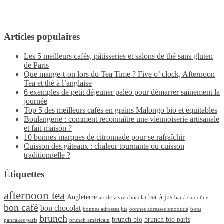
Articles populaires
Les 5 meilleurs cafés, pâtisseries et salons de thé sans gluten
de Paris
Que mange-t-on lors du Tea Time ? Five o’ clock, Afternoon
Tea et thé à l’anglaise
6 exemples de petit déjeuner paléo pour démarrer sainement la
journée
Top 5 des meilleurs cafés en grains Malongo bio et équitables
Boulangerie : comment reconnaître une viennoiserie artisanale
et fait-maison ?
10 bonnes marques de citronnade pour se rafraîchir
Cuisson des gâteaux : chaleur tournante ou cuisson
traditionnelle ?
Étiquettes
afternoon tea
Angleterre
bar à jus
art de vivre chocolat
bar à smoothie
bon café
bon chocolat
bonnes adresses jus
bonnes adresses smoothie
bons
brunch
brunch bio
brunch bio paris
pancakes paris
brunch américain