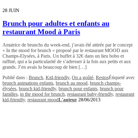
28
JUIN
Brunch pour adultes et enfants au
restaurant Mood à Paris
Amatrice de brunchs du week-end, j’avais été attirée par le concept
« In the mood for brunch » proposé par le restaurant MOOD aux
Champs-Elysées, à Paris. Un buffet à 32€ dans un lieu bobo et
raffiné, qui a la particularité de s’adresser à la fois aux petits et aux
grands. J’en avais lu beaucoup de bien […]
Publié dans :
Brunch
,
Kid-friendly
,
On a goûté
,
Restos
Étiqueté avec
brunch animations enfants
,
brunch au mood
,
brunch champs-
élysées
,
brunch kid-friendly
,
brunch pour enfants
,
brunch pour
familles
,
in the mood for brunch
,
restaurant baby-friendly
,
restaurant
kid-friendly
,
restaurant mood
L'auteur
28/06/2013