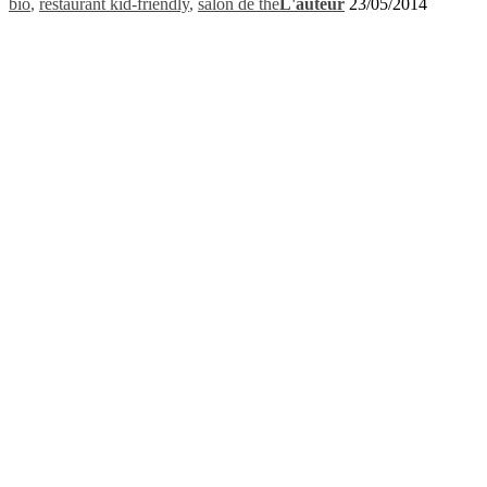
bio
,
restaurant kid-friendly
,
salon de thé
L'auteur
23/05/2014