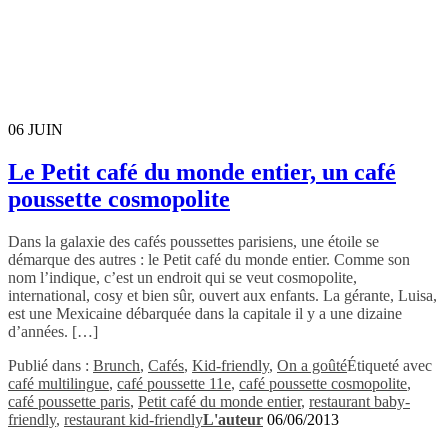
06
JUIN
Le Petit café du monde entier, un café
poussette cosmopolite
Dans la galaxie des cafés poussettes parisiens, une étoile se
démarque des autres : le Petit café du monde entier. Comme son
nom l’indique, c’est un endroit qui se veut cosmopolite,
international, cosy et bien sûr, ouvert aux enfants. La gérante, Luisa,
est une Mexicaine débarquée dans la capitale il y a une dizaine
d’années. […]
Publié dans :
Brunch
,
Cafés
,
Kid-friendly
,
On a goûté
Étiqueté avec
café multilingue
,
café poussette 11e
,
café poussette cosmopolite
,
café poussette paris
,
Petit café du monde entier
,
restaurant baby-
friendly
,
restaurant kid-friendly
L'auteur
06/06/2013