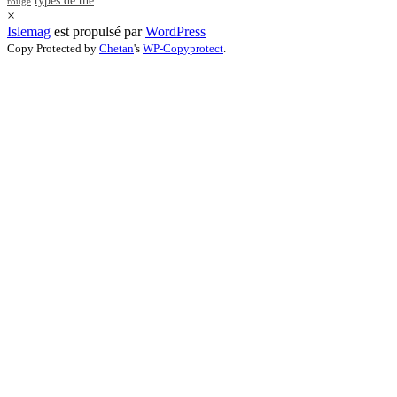
types de thé
rouge
×
Islemag
est propulsé par
WordPress
Copy Protected by
Chetan
's
WP-Copyprotect
.