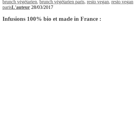
brunch végétarien
,
brunch végétarien paris
,
resto vegan
,
resto vegan
paris
L'auteur
28/03/2017
Infusions 100% bio et made in France :