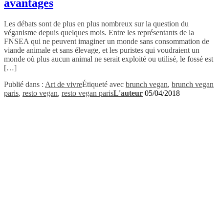
avantages
Les débats sont de plus en plus nombreux sur la question du
véganisme depuis quelques mois. Entre les représentants de la
FNSEA qui ne peuvent imaginer un monde sans consommation de
viande animale et sans élevage, et les puristes qui voudraient un
monde où plus aucun animal ne serait exploité ou utilisé, le fossé est
[…]
Publié dans :
Art de vivre
Étiqueté avec
brunch vegan
,
brunch vegan
paris
,
resto vegan
,
resto vegan paris
L'auteur
05/04/2018