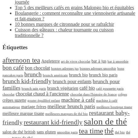
journée
Top 5 des meilleurs cafés en grains Malongo bio et équitables
Boulangerie : comment reconnaître une viennoiserie artisanale
et fait-maison ?
10 bonnes marques de citronnade pour se rafraîchir
Cuisson des gâteaux : chaleur tournante ou cuisson
traditionnelle ?
Étiquettes
afternoon tea
Angleterre
bar à jus
art de vivre chocolat
bar à smoothie
bon café
bon chocolat
bonnes adresses jus
bonnes adresses smoothie
bons
brunch
brunch bio
brunch bio paris
pancakes paris
brunch américain
brunch kid-friendly
brunch pour
brunch pour enfants
familles
café bio
brunch végétarien
brunch sain paris
café poussette paris
chocolat chaud à l'ancienne
chocolat
chocolat dans l'histoire de france
crêpes
machine à café
crêpes suzette
gouter équilibré enfant
machine à café
meilleur brunch paris
mariage frères
automatique
meilleure boutique tisane
restaurant baby-
meilleure marque tisane
meilleures marques de thé bio
salon de thé
restaurant kid-friendly
friendly
tea time
thé
salon de thé british
sans gluten
smoothie paris
thé bio
thé