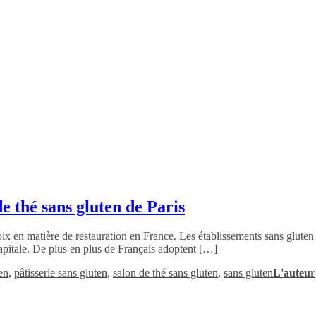
de thé sans gluten de Paris
hoix en matière de restauration en France. Les établissements sans glute
capitale. De plus en plus de Français adoptent […]
en
,
pâtisserie sans gluten
,
salon de thé sans gluten
,
sans gluten
L'auteur