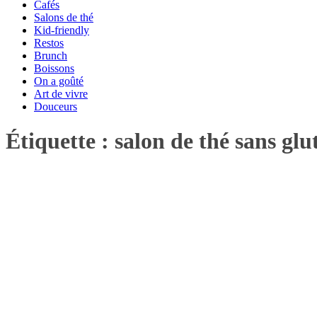
Cafés
Salons de thé
Kid-friendly
Restos
Brunch
Boissons
On a goûté
Art de vivre
Douceurs
Étiquette :
salon de thé sans glu