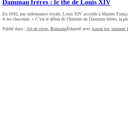
Damman frères : le thé de Louis XIV
En 1692, par ordonnance royale, Louis XIV accorde à Maistre François 
et les chocolats. » C’est le début de l’histoire de Damman frères, la 
Publié dans :
Art de vivre
,
Boissons
Étiqueté avec
kusmi tea
,
mariage f