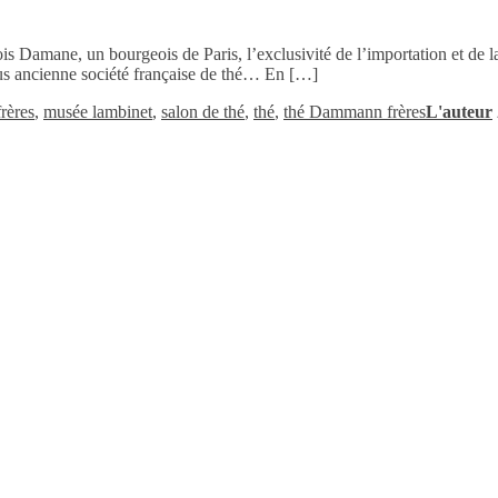
Damane, un bourgeois de Paris, l’exclusivité de l’importation et de la v
plus ancienne société française de thé… En […]
rères
,
musée lambinet
,
salon de thé
,
thé
,
thé Dammann frères
L'auteur