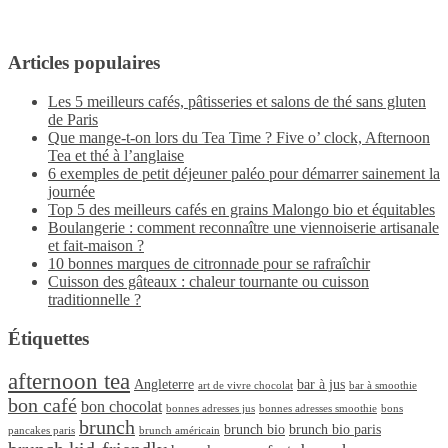
Articles populaires
Les 5 meilleurs cafés, pâtisseries et salons de thé sans gluten
de Paris
Que mange-t-on lors du Tea Time ? Five o’ clock, Afternoon
Tea et thé à l’anglaise
6 exemples de petit déjeuner paléo pour démarrer sainement la
journée
Top 5 des meilleurs cafés en grains Malongo bio et équitables
Boulangerie : comment reconnaître une viennoiserie artisanale
et fait-maison ?
10 bonnes marques de citronnade pour se rafraîchir
Cuisson des gâteaux : chaleur tournante ou cuisson
traditionnelle ?
Étiquettes
afternoon tea
Angleterre
bar à jus
art de vivre chocolat
bar à smoothie
bon café
bon chocolat
bonnes adresses jus
bonnes adresses smoothie
bons
brunch
brunch bio
brunch bio paris
pancakes paris
brunch américain