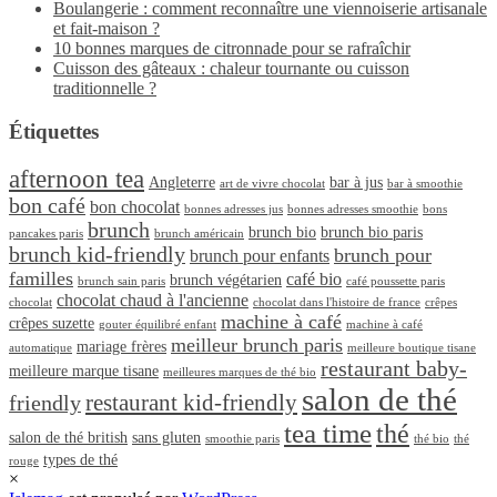
Boulangerie : comment reconnaître une viennoiserie artisanale
et fait-maison ?
10 bonnes marques de citronnade pour se rafraîchir
Cuisson des gâteaux : chaleur tournante ou cuisson
traditionnelle ?
Étiquettes
afternoon tea
Angleterre
bar à jus
art de vivre chocolat
bar à smoothie
bon café
bon chocolat
bonnes adresses jus
bonnes adresses smoothie
bons
brunch
brunch bio
brunch bio paris
pancakes paris
brunch américain
brunch kid-friendly
brunch pour
brunch pour enfants
familles
café bio
brunch végétarien
brunch sain paris
café poussette paris
chocolat chaud à l'ancienne
chocolat
chocolat dans l'histoire de france
crêpes
machine à café
crêpes suzette
gouter équilibré enfant
machine à café
meilleur brunch paris
mariage frères
automatique
meilleure boutique tisane
restaurant baby-
meilleure marque tisane
meilleures marques de thé bio
salon de thé
restaurant kid-friendly
friendly
tea time
thé
salon de thé british
sans gluten
smoothie paris
thé bio
thé
types de thé
rouge
×