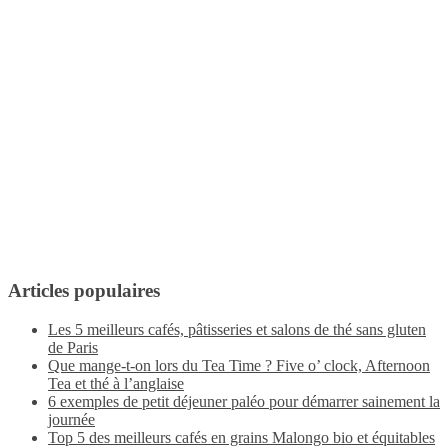
Articles populaires
Les 5 meilleurs cafés, pâtisseries et salons de thé sans gluten
de Paris
Que mange-t-on lors du Tea Time ? Five o’ clock, Afternoon
Tea et thé à l’anglaise
6 exemples de petit déjeuner paléo pour démarrer sainement la
journée
Top 5 des meilleurs cafés en grains Malongo bio et équitables