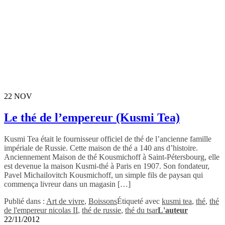
22
NOV
Le thé de l’empereur (Kusmi Tea)
Kusmi Tea était le fournisseur officiel de thé de l’ancienne famille
impériale de Russie. Cette maison de thé a 140 ans d’histoire.
Anciennement Maison de thé Kousmichoff à Saint-Pétersbourg, elle
est devenue la maison Kusmi-thé à Paris en 1907. Son fondateur,
Pavel Michailovitch Kousmichoff, un simple fils de paysan qui
commença livreur dans un magasin […]
Publié dans :
Art de vivre
,
Boissons
Étiqueté avec
kusmi tea
,
thé
,
thé
de l'empereur nicolas II
,
thé de russie
,
thé du tsar
L'auteur
22/11/2012